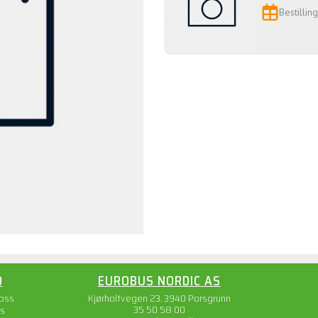
Bestillin
O
EUROBUS NORDIC AS
 oss
Kjørholtvegen 23. 3940 Porsgrunn
35 50 58 00
s