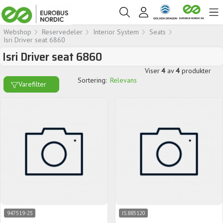
Webshop
Reservedeler
Interior System
Seats
Isri Driver seat 6860
Isri Driver seat 6860
Viser
4
av
4
produkter
Sortering:
Relevans
Varefilter
947519-25
IS.885120