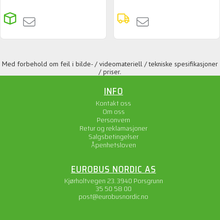
Med forbehold om feil i bilde- / videomateriell / tekniske spesifikasjoner
/ priser.
INFO
Kontakt oss
Om oss
Personvern
Retur og reklamasjoner
Salgsbetingelser
Åpenhetsloven
EUROBUS NORDIC AS
Kjørholtvegen 23. 3940 Porsgrunn
35 50 58 00
post@eurobusnordic.no