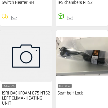
Switch Heater RH
IPS chambers NTS2
IS.690145
IS.843390
ISRI BACKFOAM 875 NTS2
Seat belt Lock
LEFT CLIMA+HEATING
UNIT