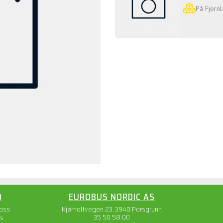
På Fjernl
O
EUROBUS NORDIC AS
 oss
Kjørholtvegen 23. 3940 Porsgrunn
35 50 58 00
s