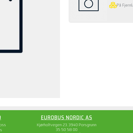
På Fjernl
O
EUROBUS NORDIC AS
 oss
Kjørholtvegen 23. 3940 Porsgrunn
35 50 58 00
s