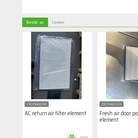
Består av
Lenker
28199A00941
28199A01136
AC return air filter element
Fresh air door pol
element