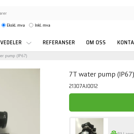
Ekskl. mva
Inkl. mva
RVEDELER
REFERANSER
OM OSS
KONTA
er pump (IP67)
7T water pump (IP67
21307AJ0012
På Lager