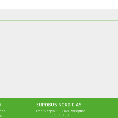
O
EUROBUS NORDIC AS
 oss
Kjørholtvegen 23. 3940 Porsgrunn
35 50 58 00
s