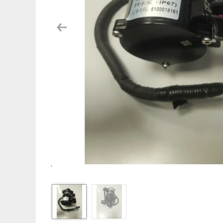
Previous
`