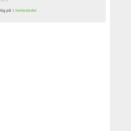
elig på
1 hentesteder