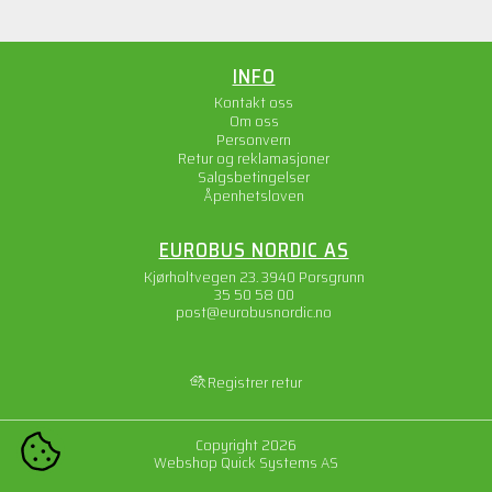
INFO
Kontakt oss
Om oss
Personvern
Retur og reklamasjoner
Salgsbetingelser
Åpenhetsloven
EUROBUS NORDIC AS
Kjørholtvegen 23. 3940 Porsgrunn
35 50 58 00
post@eurobusnordic.no
Registrer retur
Copyright 2026
COOKIE-INNSTILLINGER
Webshop
Quick Systems AS