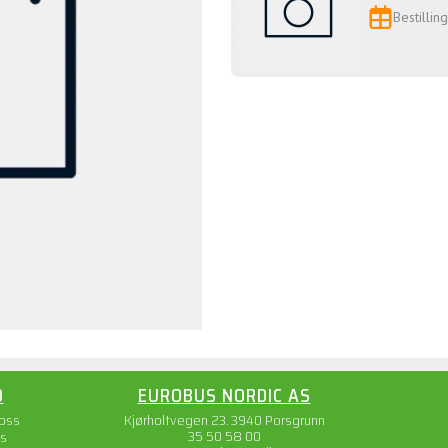
Bestillin
O
EUROBUS NORDIC AS
 oss
Kjørholtvegen 23. 3940 Porsgrunn
35 50 58 00
s