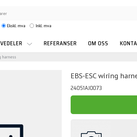
Ekskl. mva
Inkl. mva
RVEDELER
REFERANSER
OM OSS
KONTA
g harness
EBS-ESC wiring harn
24051AJ0073