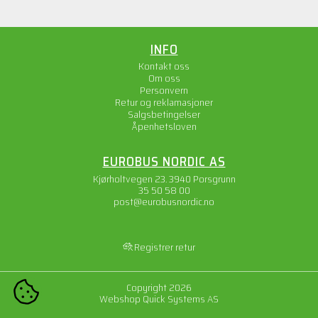
INFO
Kontakt oss
Om oss
Personvern
Retur og reklamasjoner
Salgsbetingelser
Åpenhetsloven
EUROBUS NORDIC AS
Kjørholtvegen 23. 3940 Porsgrunn
35 50 58 00
post@eurobusnordic.no
Registrer retur
Copyright 2026
COOKIE-INNSTILLINGER
Webshop
Quick Systems AS